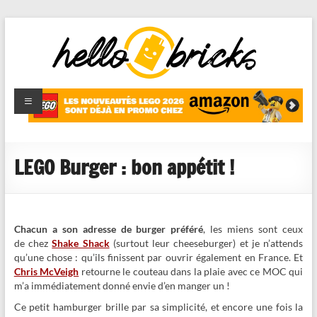
HelloBricks
Blog LEGO,
nouveaut�s
2022,
MOCs et
LEGO Burger : bon appétit !
reviews
Chacun a son adresse de burger préféré
, les miens sont ceux
de chez
Shake Shack
(surtout leur cheeseburger) et je n’attends
qu’une chose : qu’ils finissent par ouvrir également en France. Et
Chris McVeigh
retourne le couteau dans la plaie avec ce MOC qui
m’a immédiatement donné envie d’en manger un !
Ce petit hamburger brille par sa simplicité, et encore une fois la