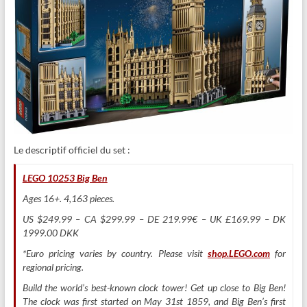
Le descriptif officiel du set :
LEGO 10253 Big Ben
Ages 16+. 4,163 pieces.
US $249.99 – CA $299.99 – DE 219.99€ – UK £169.99 – DK
1999.00 DKK
*Euro pricing varies by country. Please visit
shop.LEGO.com
for
regional pricing.
Build the world’s best-known clock tower! Get up close to Big Ben!
The clock was first started on May 31st 1859, and Big Ben’s first