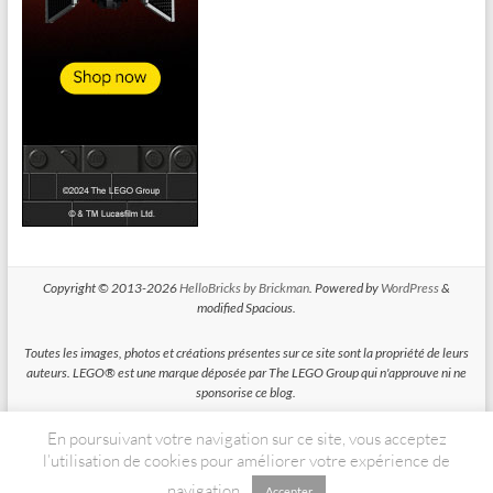
Copyright © 2013-2026
HelloBricks by Brickman
. Powered by
WordPress
&
modified Spacious.
Toutes les images, photos et créations présentes sur ce site sont la propriété de leurs
auteurs. LEGO® est une marque déposée par The LEGO Group qui n'approuve ni ne
sponsorise ce blog.
En poursuivant votre navigation sur ce site, vous acceptez
HelloBricks participe au Programme Partenaires d'Amazon EU, un programme
d'affiliation conçu pour permettre à des sites de percevoir une rémunération grace à
l’utilisation de cookies pour améliorer votre expérience de
la création de liens vers Amazon.fr
navigation.
Accepter