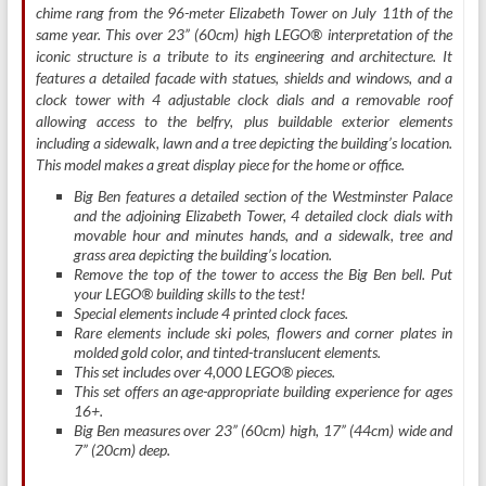
chime rang from the 96-meter Elizabeth Tower on July 11th of the
same year. This over 23” (60cm) high LEGO® interpretation of the
iconic structure is a tribute to its engineering and architecture. It
features a detailed facade with statues, shields and windows, and a
clock tower with 4 adjustable clock dials and a removable roof
allowing access to the belfry, plus buildable exterior elements
including a sidewalk, lawn and a tree depicting the building’s location.
This model makes a great display piece for the home or office.
Big Ben features a detailed section of the Westminster Palace
and the adjoining Elizabeth Tower, 4 detailed clock dials with
movable hour and minutes hands, and a sidewalk, tree and
grass area depicting the building’s location.
Remove the top of the tower to access the Big Ben bell. Put
your LEGO® building skills to the test!
Special elements include 4 printed clock faces.
Rare elements include ski poles, flowers and corner plates in
molded gold color, and tinted-translucent elements.
This set includes over 4,000 LEGO® pieces.
This set offers an age-appropriate building experience for ages
16+.
Big Ben measures over 23” (60cm) high, 17” (44cm) wide and
7” (20cm) deep.