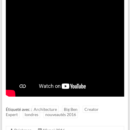
Étiqueté avec :
Architecture
Big Ben
Creator
Expert
londres
nouveautés 2016