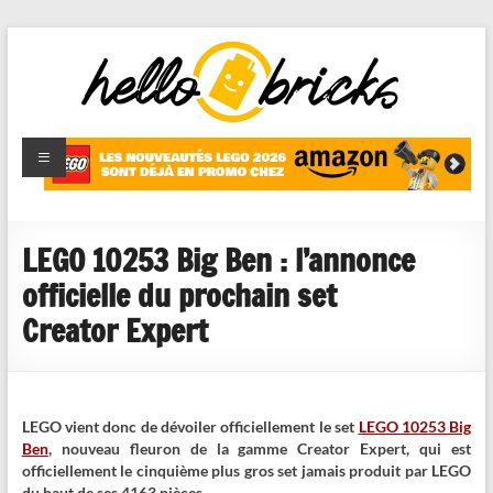
HelloBricks
Blog LEGO,
nouveaut�s
2022,
MOCs et
LEGO 10253 Big Ben : l’annonce
reviews
officielle du prochain set
Creator Expert
LEGO vient donc de dévoiler officiellement le set
LEGO 10253 Big
Ben
, nouveau fleuron de la gamme Creator Expert, qui est
officiellement le cinquième plus gros set jamais produit par LEGO
du haut de ses 4163 pièces.