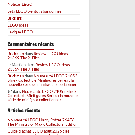
Notices LEGO
Sets LEGO bientôt abandonnés
Bricklink
LEGO Ideas
Lexique LEGO
Commentaires récents
Brickman
dans
Review LEGO Ideas
21369 The X-Files
LeMartien
dans
Review LEGO Ideas
21369 The X-Files
Brickman
dans
Nouveauté LEGO 71053
Shrek Collectible Minifigures Series : la
nouvelle série de minifigs à collectionner
Je'
dans
Nouveauté LEGO 71053 Shrek
Collectible Minifigures Series : la nouvelle
série de minifigs à collectionner
Articles récents
Nouveauté LEGO Harry Potter 76476
The Ministry of Magic Collectors’ Edition
Guide d’achat LEGO août 2026 : les