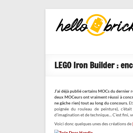
HelloBricks
Blog LEGO,
nouveaut�s
2022, MOCs
et reviews
LEGO Iron Builder : e
J’ai déjà publié certains MOCs du dernier r
deux MOCeurs ont vraiment réussi à concréti
ne gâche rien) tout au long du concours.
Et
poignée du rouleau de peinture), c’était
d’imagination et de technique… C’est fini, 
Voici donc quelques unes des créations de