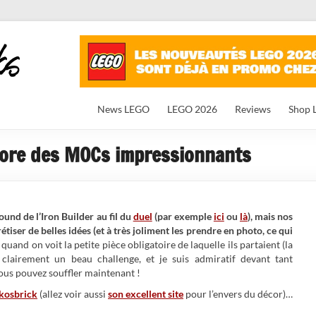
News LEGO
LEGO 2026
Reviews
Shop 
ncore des MOCs impressionnants
ound de l’Iron Builder au fil du
duel
(par exemple
ici
ou
là
), mais nos
ser de belles idées (et à très joliment les prendre en photo, ce qui
 quand on voit la petite pièce obligatoire de laquelle ils partaient (la
 clairement un beau challenge, et je suis admiratif devant tant
vous pouvez souffler maintenant !
kosbrick
(allez voir aussi
son excellent site
pour l’envers du décor)…