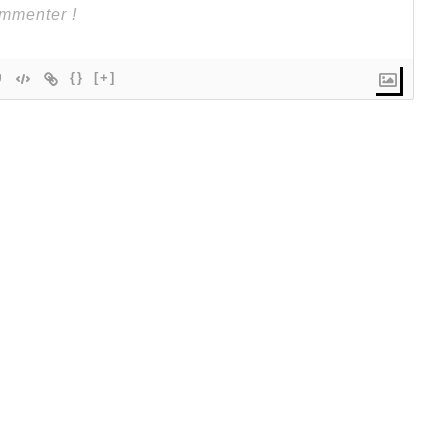
{}
[+]