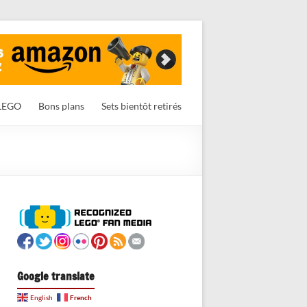
LEGO
Bons plans
Sets bientôt retirés
Google translate
French
English