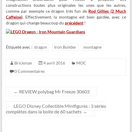
constructions toutes plus originales les unes que les autres,
comme par exemple ce dragon très fun de
Rod Gillies (2 Much
Caffeine)
. Effectivement, la montagne est bien gardée, avec ce
dragon qui change beaucoup du
précédent
!
Étiqueté avec :
dragon
Iron Builder
montagne
Brickman
4 avril 2016
MOC
0 Commentaires
←
REVIEW polybag Mr Freeze 30603
LEGO Disney Collectible Minifigures : 3 séries
complètes dans la boite de 60 sachets
→