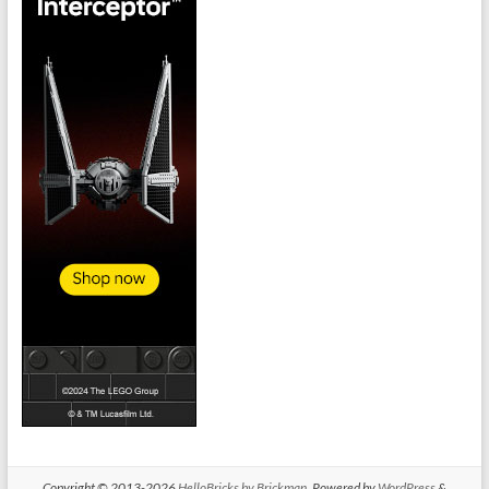
Copyright © 2013-2026
HelloBricks by Brickman
. Powered by
WordPress
&