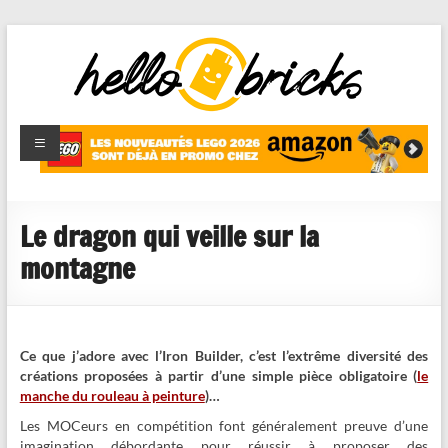
HelloBricks
Blog LEGO,
nouveaut�s
2022,
MOCs et
Le dragon qui veille sur la
reviews
montagne
Ce que j’adore avec l’Iron Builder, c’est l’extrême diversité des
créations proposées à partir d’une simple pièce obligatoire (
le
manche du rouleau à peinture
)…
Les MOCeurs en compétition font généralement preuve d’une
imagination débordante pour réussir à proposer des