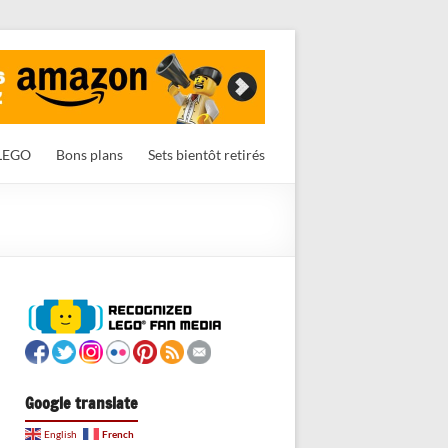
LEGO
Bons plans
Sets bientôt retirés
Google translate
French
English