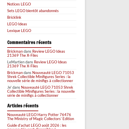
Notices LEGO
Sets LEGO bientôt abandonnés
Bricklink
LEGO Ideas
Lexique LEGO
Commentaires récents
Brickman
dans
Review LEGO Ideas
21369 The X-Files
LeMartien
dans
Review LEGO Ideas
21369 The X-Files
Brickman
dans
Nouveauté LEGO 71053
Shrek Collectible Minifigures Series : la
nouvelle série de minifigs à collectionner
Je'
dans
Nouveauté LEGO 71053 Shrek
Collectible Minifigures Series : la nouvelle
série de minifigs à collectionner
Articles récents
Nouveauté LEGO Harry Potter 76476
The Ministry of Magic Collectors’ Edition
Guide d’achat LEGO août 2026 : les