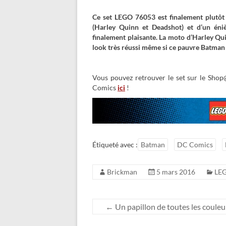
Ce set LEGO 76053 est finalement plutôt 
(Harley Quinn et Deadshot) et d’un én
finalement plaisante. La moto d’Harley Qui
look très réussi même si ce pauvre Batman 
Vous pouvez retrouver le set sur le S
Comics
ici
!
Étiqueté avec :
Batman
DC Comics
Brickman
5 mars 2016
LE
←
Un papillon de toutes les couleu