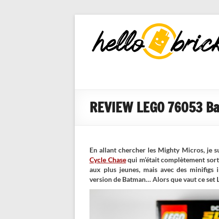
HelloBricks
Blog LEGO,
nouveaut�s
2022, MOCs
et reviews
REVIEW LEGO 76053 Ba
En allant chercher les Mighty Micros, je 
Cycle Chase
qui m’était complètement sorti
aux plus jeunes, mais avec des minifigs 
version de Batman… Alors que vaut ce set 