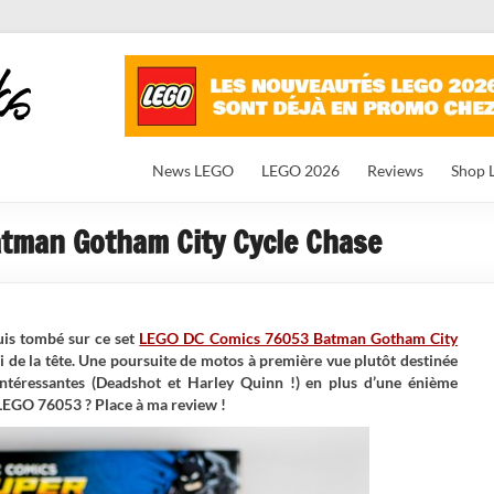
News LEGO
LEGO 2026
Reviews
Shop 
tman Gotham City Cycle Chase
suis tombé sur ce set
LEGO DC Comics 76053 Batman Gotham City
 de la tête. Une poursuite de motos à première vue plutôt destinée
intéressantes (Deadshot et Harley Quinn !) en plus d’une énième
LEGO 76053 ? Place à ma review !