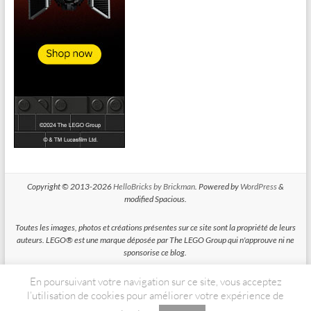
Copyright © 2013-2026
HelloBricks by Brickman
. Powered by
WordPress
&
modified Spacious.
Toutes les images, photos et créations présentes sur ce site sont la propriété de leurs
auteurs. LEGO® est une marque déposée par The LEGO Group qui n'approuve ni ne
sponsorise ce blog.
En poursuivant votre navigation sur ce site, vous acceptez
HelloBricks participe au Programme Partenaires d'Amazon EU, un programme
d'affiliation conçu pour permettre à des sites de percevoir une rémunération grace à
l’utilisation de cookies pour améliorer votre expérience de
la création de liens vers Amazon.fr