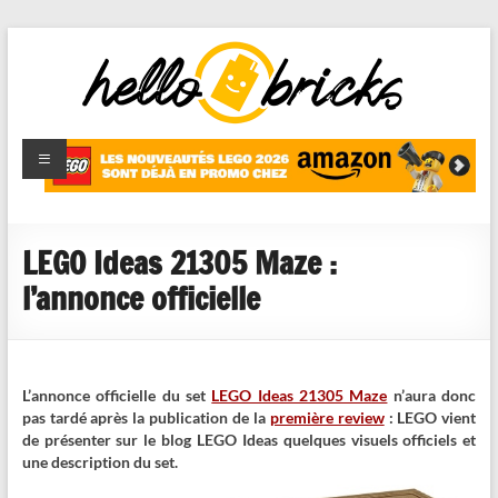
HelloBricks
Blog LEGO,
nouveaut�s
2022,
MOCs et
LEGO Ideas 21305 Maze :
reviews
l’annonce officielle
L’annonce officielle du set
LEGO Ideas 21305 Maze
n’aura donc
pas tardé après la publication de la
première review
: LEGO vient
de présenter sur le blog LEGO Ideas quelques visuels officiels et
une description du set.