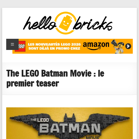
HelloBricks
Blog LEGO,
nouveaut�s
2022,
MOCs et
The LEGO Batman Movie : le
reviews
premier teaser