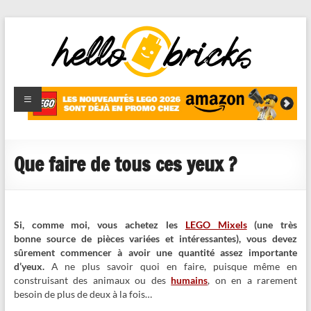
HelloBricks
Blog LEGO,
nouveaut�s
2022,
MOCs et
Que faire de tous ces yeux ?
reviews
Si, comme moi, vous achetez les
LEGO Mixels
(une très
bonne source de pièces variées et intéressantes), vous devez
sûrement commencer à avoir une quantité assez importante
d’yeux.
A ne plus savoir quoi en faire, puisque même en
construisant des animaux ou des
humains
, on en a rarement
besoin de plus de deux à la fois…