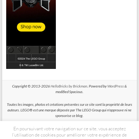
Copyright © 2013-2026
HelloBricks by Brickman
. Powered by
WordPress
&
modified Spacious.
Toutes les images, photos et créations présentes sur ce site sont la propriété de leurs
auteurs. LEGO® est une marque déposée par The LEGO Group qui n'approuve ni ne
sponsorise ce blog.
En poursuivant votre navigation sur ce site, vous acceptez
HelloBricks participe au Programme Partenaires d'Amazon EU, un programme
d'affiliation conçu pour permettre à des sites de percevoir une rémunération grace à
l’utilisation de cookies pour améliorer votre expérience de