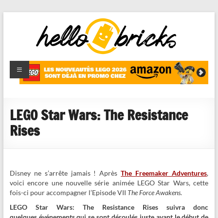
HelloBricks
Blog LEGO,
nouveaut�s
2022,
MOCs et
LEGO Star Wars: The Resistance
reviews
Rises
Disney ne s’arrête jamais ! Après
The Freemaker Adventures
,
voici encore une nouvelle série animée LEGO Star Wars, cette
fois-ci pour accompagner l’Episode VII
The Force Awakens
.
LEGO Star Wars: The Resistance Rises suivra donc
quelques événements qui se sont déroulés juste avant le début de