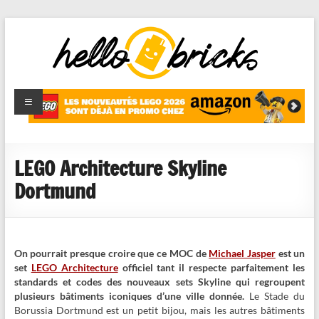
HelloBricks
Blog LEGO,
nouveaut�s
2022,
MOCs et
LEGO Architecture Skyline
reviews
Dortmund
On pourrait presque croire que ce MOC de
Michael Jasper
est un
set
LEGO Architecture
officiel tant il respecte parfaitement les
standards et codes des nouveaux sets Skyline qui regroupent
plusieurs bâtiments iconiques d’une ville donnée.
Le Stade du
Borussia Dortmund est un petit bijou, mais les autres bâtiments