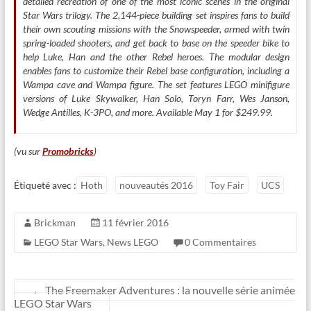
detailed recreation of one of the most iconic scenes in the original
Star Wars trilogy. The 2,144-piece building set inspires fans to build
their own scouting missions with the Snowspeeder, armed with twin
spring-loaded shooters, and get back to base on the speeder bike to
help Luke, Han and the other Rebel heroes. The modular design
enables fans to customize their Rebel base configuration, including a
Wampa cave and Wampa figure. The set features LEGO minifigure
versions of Luke Skywalker, Han Solo, Toryn Farr, Wes Janson,
Wedge Antilles, K-3PO, and more. Available May 1 for $249.99.
(vu sur
Promobricks
)
Étiqueté avec :
Hoth
nouveautés 2016
Toy Fair
UCS
Brickman
11 février 2016
LEGO Star Wars
,
News LEGO
0 Commentaires
←
The Freemaker Adventures : la nouvelle série animée
LEGO Star Wars