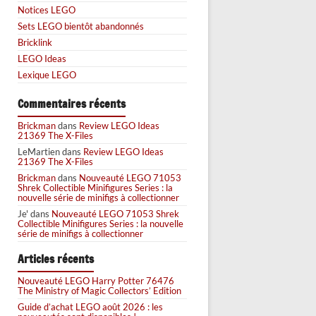
Notices LEGO
Sets LEGO bientôt abandonnés
Bricklink
LEGO Ideas
Lexique LEGO
Commentaires récents
Brickman
dans
Review LEGO Ideas
21369 The X-Files
LeMartien
dans
Review LEGO Ideas
21369 The X-Files
Brickman
dans
Nouveauté LEGO 71053
Shrek Collectible Minifigures Series : la
nouvelle série de minifigs à collectionner
Je'
dans
Nouveauté LEGO 71053 Shrek
Collectible Minifigures Series : la nouvelle
série de minifigs à collectionner
Articles récents
Nouveauté LEGO Harry Potter 76476
The Ministry of Magic Collectors’ Edition
Guide d’achat LEGO août 2026 : les