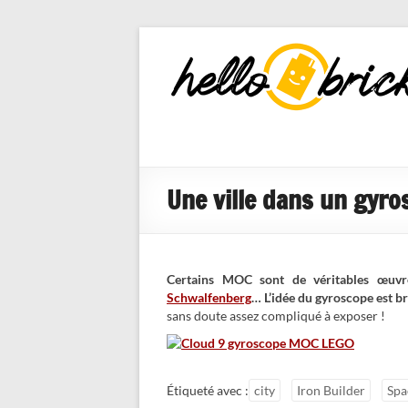
HelloBricks
Blog LEGO,
nouveaut�s
2022, MOCs
et reviews
Une ville dans un gyros
Certains MOC sont de véritables œuvre
Schwalfenberg
… L’idée du gyroscope est bri
sans doute assez compliqué à exposer !
Étiqueté avec :
city
Iron Builder
Spa