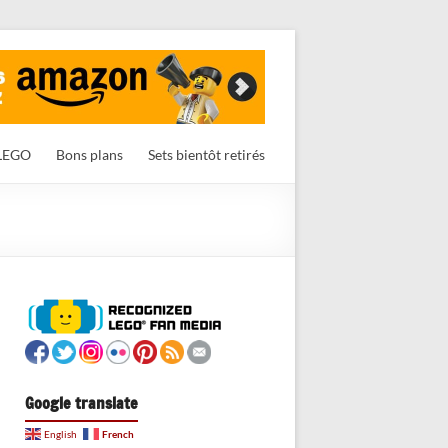
LEGO
Bons plans
Sets bientôt retirés
Google translate
French
English