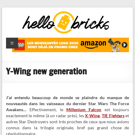
HelloBricks
Blog LEGO,
nouveaut�s
2022,
MOCs et
Y-Wing new generation
reviews
J’ai entendu beaucoup de monde se plaindre du manque de
nouveautés dans les vaisseaux du dernier Star Wars The Force
Awakens…
Effectivement, le
Millenium Falcon
est toujours
exactement le même (à un radar près), les
X-Wing
,
TIE Fighters
et
autres Star Destroyers sont très proches de ceux que nous avions
connus dans la trilogie originale, bref pas grand chose de
révolutionnaire.