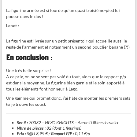
La figurine armée est si lourde qu’un quasi troisième-pied lui
pousse dans le dos !
Le set :
La figurine est livrée sur un petit présentoir qui accueille aussi le
reste de l’armement et notamment un second bouclier banane (?!)
En conclusion :
Une très belle surprise !
A ce prix, on ne se sent pas volé du tout, alors que le rapport p/p
est dans la moyenne. La figurine bien garnie et le soin apporté à
tous les éléments font honneur à Lego.
Une gamme qui promet donc, j’ai hâte de monter les premiers sets
(si je trouve les sous).
Set # :
70332 – NEXO KNIGHTS – Aaron l’Ultime chevalier
Nbre de pièces :
82 (dont 1 figurines)
Prix :
S@H 8,99 € /
Rapport P/P :
0,11 €/p