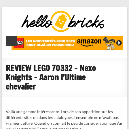
HelloBricks
Blog LEGO,
nouveaut�s
2022,
MOCs et
REVIEW LEGO 70332 – Nexo
reviews
Knights – Aaron l’Ultime
chevalier
Voilà une gamme intéressante. Lors de son apparition sur les
différents sites ou dans les catalogues, l’ensemble ne m’avait pas
vraiment attiré. Quand on connaît le peu de considération que j’ai
pour les gammes Castle, c’est assez logique.