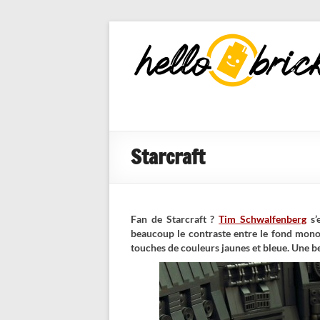
HelloBricks
Blog LEGO,
nouveaut�s
2022, MOCs
et reviews
Starcraft
Fan de Starcraft ?
Tim Schwalfenberg
s’
beaucoup le contraste entre le fond monoc
touches de couleurs jaunes et bleue. Une b