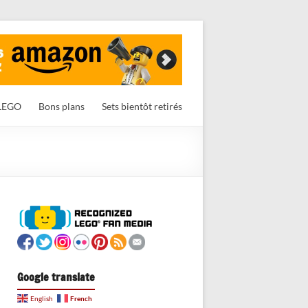
LEGO
Bons plans
Sets bientôt retirés
Google translate
French
English