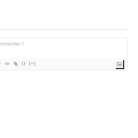
{}
[+]