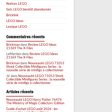
Notices LEGO
Sets LEGO bientôt abandonnés
Bricklink
LEGO Ideas
Lexique LEGO
Commentaires récents
Brickman
dans
Review LEGO Ideas
21369 The X-Files
LeMartien
dans
Review LEGO Ideas
21369 The X-Files
Brickman
dans
Nouveauté LEGO 71053
Shrek Collectible Minifigures Series : la
nouvelle série de minifigs à collectionner
Je'
dans
Nouveauté LEGO 71053 Shrek
Collectible Minifigures Series : la nouvelle
série de minifigs à collectionner
Articles récents
Nouveauté LEGO Harry Potter 76476
The Ministry of Magic Collectors’ Edition
Guide d’achat LEGO août 2026 : les