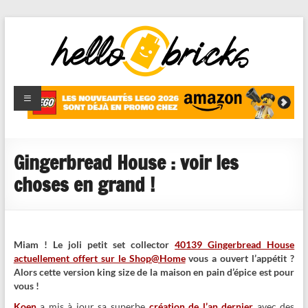
HelloBricks
Blog LEGO,
nouveaut�s
2022,
MOCs et
Gingerbread House : voir les
reviews
choses en grand !
Miam ! Le joli petit set collector
40139 Gingerbread House
actuellement offert sur le Shop@Home
vous a ouvert l’appétit ?
Alors cette version king size de la maison en pain d’épice est pour
vous !
Koen
a mis à jour sa superbe
création de l’an dernier
avec des