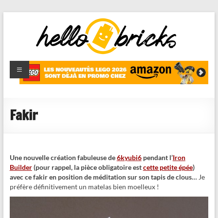
HelloBricks
Blog LEGO,
nouveaut�s
2022,
MOCs et
Fakir
reviews
Une nouvelle création fabuleuse de
6kyubi6
pendant l’
Iron
Builder
(pour rappel, la pièce obligatoire est
cette petite épée
)
avec ce fakir en position de méditation sur son tapis de clous…
Je
préfère définitivement un matelas bien moelleux !