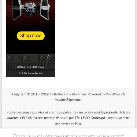
Copyright © 2013-2026
HelloBricks by Brickman
. Powered by
WordPress
&
modified Spacious.
Toutes les images, photos et créations présentes sur ce site sont la propriété de leurs
auteurs. LEGO® est une marque déposée par The LEGO Group qui n'approuve ni ne
sponsorise ce blog.
En poursuivant votre navigation sur ce site, vous acceptez
HelloBricks participe au Programme Partenaires d'Amazon EU, un programme