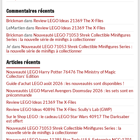
Commentaires récents
Brickman
dans
Review LEGO Ideas 21369 The X-Files
LeMartien
dans
Review LEGO Ideas 21369 The X-Files
Brickman
dans
Nouveauté LEGO 71053 Shrek Collectible Minifigures
Series : la nouvelle série de minifigs à collectionner
Je'
dans
Nouveauté LEGO 71053 Shrek Collectible Minifigures Series :
la nouvelle série de minifigs à collectionner
Articles récents
Nouveauté LEGO Harry Potter 76476 The Ministry of Magic
Collectors’ Edition
Guide d’achat LEGO août 2026 : les nouveautés sont disponibles !
Nouveautés LEGO Marvel Avengers Doomsday 2026 : les sets sont en
précommande
Review LEGO Ideas 21369 The X-Files
Review LEGO Ideas 40896 The X-Files: Scully’s Lab (GWP)
Sur le Shop LEGO : le cadeau LEGO Star Wars 40917 The Darksaber
est offert
Nouveauté LEGO 71053 Shrek Collectible Minifigures Series : la
nouvelle série de minifigs à collectionner
Nouveauté LEGO Icons 11385 Star Trek: U.S.S. Enterprise NCC-1701