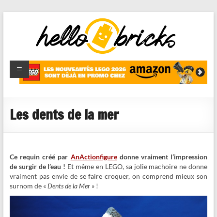
HelloBricks
Blog LEGO,
nouveaut�s
2022,
MOCs et
Les dents de la mer
reviews
Ce requin créé par
AnActionfigure
donne vraiment l’impression
de surgir de l’eau !
Et même en LEGO, sa jolie machoire ne donne
vraiment pas envie de se faire croquer, on comprend mieux son
surnom de «
Dents de la Mer
» !