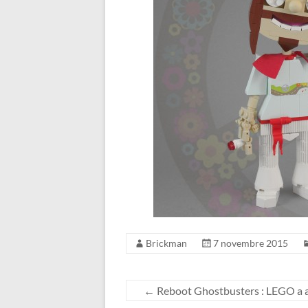
Brickman
7 novembre 2015
←
Reboot Ghostbusters : LEGO a ac