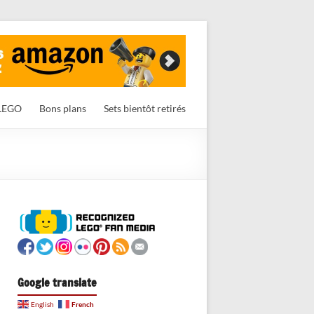
LEGO
Bons plans
Sets bientôt retirés
Google translate
French
English