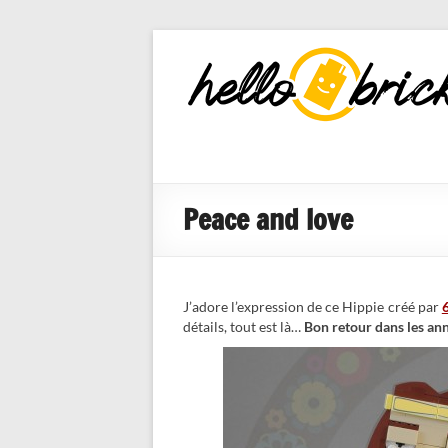
HelloBricks
Blog LEGO,
nouveaut�s
2022, MOCs
et reviews
Peace and love
J’adore l’expression de ce Hippie créé par
détails, tout est là…
Bon retour dans les ann