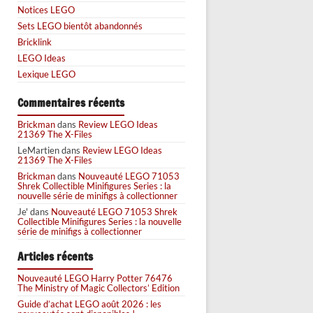
Notices LEGO
Sets LEGO bientôt abandonnés
Bricklink
LEGO Ideas
Lexique LEGO
Commentaires récents
Brickman
dans
Review LEGO Ideas
21369 The X-Files
LeMartien
dans
Review LEGO Ideas
21369 The X-Files
Brickman
dans
Nouveauté LEGO 71053
Shrek Collectible Minifigures Series : la
nouvelle série de minifigs à collectionner
Je'
dans
Nouveauté LEGO 71053 Shrek
Collectible Minifigures Series : la nouvelle
série de minifigs à collectionner
Articles récents
Nouveauté LEGO Harry Potter 76476
The Ministry of Magic Collectors’ Edition
Guide d’achat LEGO août 2026 : les