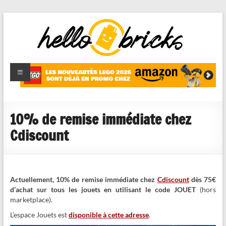
HelloBricks
Blog LEGO,
nouveaut�s
2022,
MOCs et
10% de remise immédiate chez
reviews
Cdiscount
Actuellement, 10% de remise immédiate chez
Cdiscount
dès 75
€
d’achat sur tous les jouets en utilisant le code JOUET
(hors
marketplace).
L’espace Jouets est
disponible à cette adresse
.