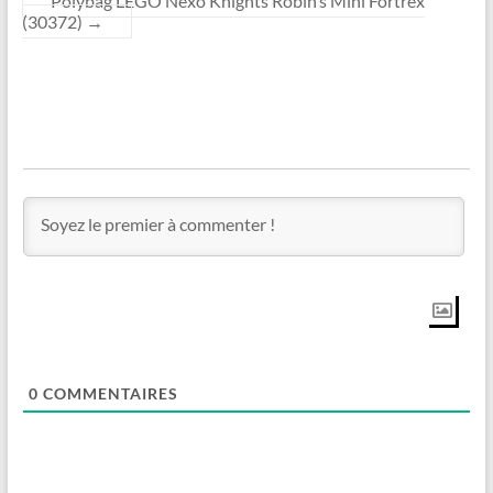
Polybag LEGO Nexo Knights Robin’s Mini Fortrex
(30372)
→
0
COMMENTAIRES