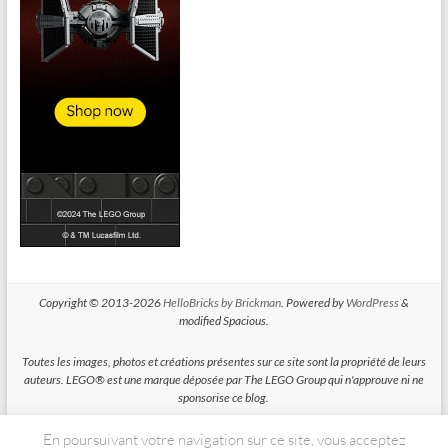
Copyright © 2013-2026
HelloBricks by Brickman
. Powered by
WordPress
&
modified Spacious.
Toutes les images, photos et créations présentes sur ce site sont la propriété de leurs
auteurs. LEGO® est une marque déposée par The LEGO Group qui n'approuve ni ne
sponsorise ce blog.
En poursuivant votre navigation sur ce site, vous acceptez
HelloBricks participe au Programme Partenaires d'Amazon EU, un programme