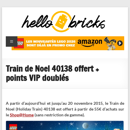
HelloBricks
Blog LEGO,
nouveaut�s
2022,
MOCs et
Train de Noel 40138 offert +
reviews
points VIP doublés
A partir d’aujourd’hui et jusqu’au 20 novembre 2015, le Train de
Noel (Holiday Train) 40138 est offert à partir de 55€ d’achats sur
le
Shop@Home
(sans restriction de gamme).