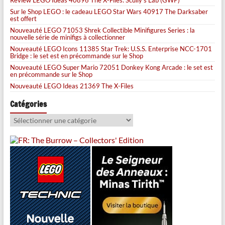
Sur le Shop LEGO : le cadeau LEGO Star Wars 40917 The Darksaber
est offert
Nouveauté LEGO 71053 Shrek Collectible Minifigures Series : la
nouvelle série de minifigs à collectionner
Nouveauté LEGO Icons 11385 Star Trek: U.S.S. Enterprise NCC-1701
Bridge : le set est en précommande sur le Shop
Nouveauté LEGO Super Mario 72051 Donkey Kong Arcade : le set est
en précommande sur le Shop
Nouveauté LEGO Ideas 21369 The X-Files
Catégories
Catégories