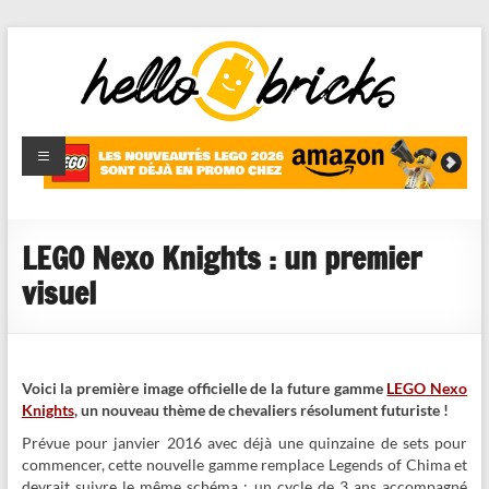
HelloBricks
Blog LEGO,
nouveaut�s
2022,
MOCs et
LEGO Nexo Knights : un premier
reviews
visuel
Voici la première image officielle de la future gamme
LEGO Nexo
Knights
, un nouveau thème de chevaliers résolument futuriste !
Prévue pour janvier 2016 avec déjà une quinzaine de sets pour
commencer, cette nouvelle gamme remplace Legends of Chima et
devrait suivre le même schéma : un cycle de 3 ans accompagné