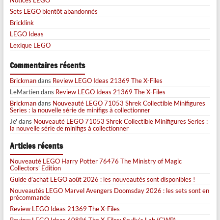
Sets LEGO bientôt abandonnés
Bricklink
LEGO Ideas
Lexique LEGO
Commentaires récents
Brickman
dans
Review LEGO Ideas 21369 The X-Files
LeMartien
dans
Review LEGO Ideas 21369 The X-Files
Brickman
dans
Nouveauté LEGO 71053 Shrek Collectible Minifigures
Series : la nouvelle série de minifigs à collectionner
Je'
dans
Nouveauté LEGO 71053 Shrek Collectible Minifigures Series :
la nouvelle série de minifigs à collectionner
Articles récents
Nouveauté LEGO Harry Potter 76476 The Ministry of Magic
Collectors’ Edition
Guide d’achat LEGO août 2026 : les nouveautés sont disponibles !
Nouveautés LEGO Marvel Avengers Doomsday 2026 : les sets sont en
précommande
Review LEGO Ideas 21369 The X-Files
Review LEGO Ideas 40896 The X-Files: Scully’s Lab (GWP)