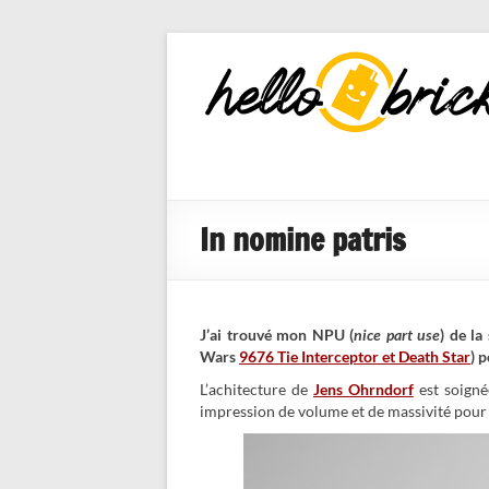
HelloBricks
Blog LEGO,
nouveaut�s
2022, MOCs
et reviews
In nomine patris
J’ai trouvé mon NPU (
nice part use
) de la
Wars
9676 Tie Interceptor et Death Star
) 
L’achitecture de
Jens Ohrndorf
est soignée
impression de volume et de massivité pour