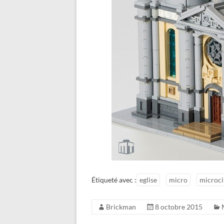
Étiqueté avec :
eglise
micro
microci
Brickman
8 octobre 2015