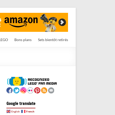
LEGO
Bons plans
Sets bientôt retirés
Google translate
French
English