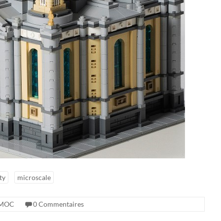
ty
microscale
MOC
0 Commentaires