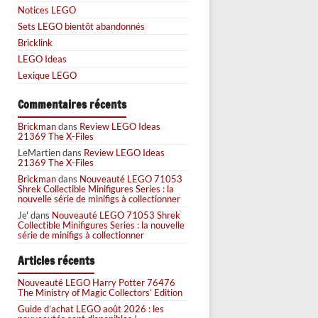
Notices LEGO
Sets LEGO bientôt abandonnés
Bricklink
LEGO Ideas
Lexique LEGO
Commentaires récents
Brickman
dans
Review LEGO Ideas
21369 The X-Files
LeMartien
dans
Review LEGO Ideas
21369 The X-Files
Brickman
dans
Nouveauté LEGO 71053
Shrek Collectible Minifigures Series : la
nouvelle série de minifigs à collectionner
Je'
dans
Nouveauté LEGO 71053 Shrek
Collectible Minifigures Series : la nouvelle
série de minifigs à collectionner
Articles récents
Nouveauté LEGO Harry Potter 76476
The Ministry of Magic Collectors’ Edition
Guide d’achat LEGO août 2026 : les