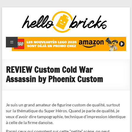
HelloBricks
Blog LEGO,
nouveaut�s
2022,
MOCs et
REVIEW Custom Cold War
reviews
Assassin by Phoenix Custom
Je suis un grand amateur de figurine custom de qualité, surtout
sur la thématique du Super Héros. Quand je parle de qualité, je
veux d’avoir dire tampographie, technique d’impression identique
à celle de la firme danoise.
Parmi ceux qui comptent sur cette “petite” scène, on peut