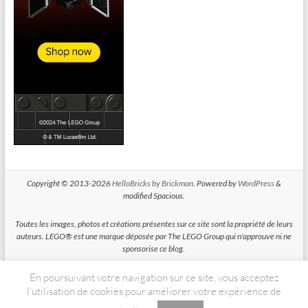
Copyright © 2013-2026
HelloBricks by Brickman
. Powered by
WordPress
&
modified Spacious.
Toutes les images, photos et créations présentes sur ce site sont la propriété de leurs
auteurs. LEGO® est une marque déposée par The LEGO Group qui n'approuve ni ne
sponsorise ce blog.
En poursuivant votre navigation sur ce site, vous acceptez
HelloBricks participe au Programme Partenaires d'Amazon EU, un programme
d'affiliation conçu pour permettre à des sites de percevoir une rémunération grace à
l’utilisation de cookies pour améliorer votre expérience de
la création de liens vers Amazon.fr