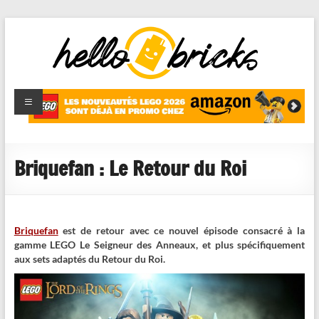
HelloBricks
Blog LEGO,
nouveaut�s
2022,
MOCs et
Briquefan : Le Retour du Roi
reviews
Briquefan
est de retour avec ce nouvel épisode consacré à la
gamme LEGO Le Seigneur des Anneaux, et plus spécifiquement
aux sets adaptés du Retour du Roi.