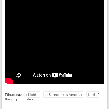
Étiqueté avec :
Hobbit
Le Seigneur des Anneaux
Lord of
the Rings
video