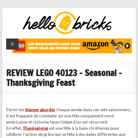
HelloBricks
Blog LEGO,
nouveaut�s
2022,
MOCs et
REVIEW LEGO 40123 – Seasonal –
reviews
Thanksgiving Feast
Parmi les
thèmes
abordés
chaque année dans ces sets saisonniers,
il est frappant de constater qu’une fête uniquement nord-
américaine et chinoise fasse l’objet d’un set récurrent.
En effet,
Thanksgiving
est une fête à la base chrétienne pour
célébrer l’action de grâce qui se fête à des dates différentes aux