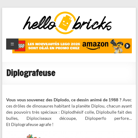
HelloBricks
Blog LEGO,
nouveaut�s
2022,
MOCs et
Diplografeuse
reviews
Vous vous souvenez des Diplodo, ce dessin animé de 1988 ?
Avec
ces drôles de dinosaures habitant la planète Diplou, chacun ayant
des pouvoirs très spéciaux : Diplodhésif colle, Diplobulle fait des
bulles, Diplociseaux découpe, Diploperfo perfore…
Et Diplografeuse agrafe !