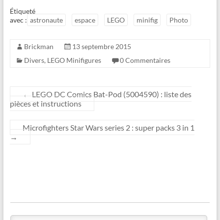
Étiqueté
avec :
astronaute
espace
LEGO
minifig
Photo
Brickman
13 septembre 2015
Divers
,
LEGO Minifigures
0 Commentaires
←
LEGO DC Comics Bat-Pod (5004590) : liste des
pièces et instructions
Microfighters Star Wars series 2 : super packs 3 in 1
→