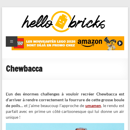
HelloBricks
Blog LEGO,
nouveaut�s
2022,
MOCs et
Chewbacca
reviews
L’un des énormes challenges à vouloir recréer Chewbacca est
d’arriver à rendre correctement la fourrure de cette grosse boule
de poils…
et j’aime beaucoup l’approche de
umamen
, le rendu est
parfait avec en prime un côté cartoonesque qui lui donne un air
unique !