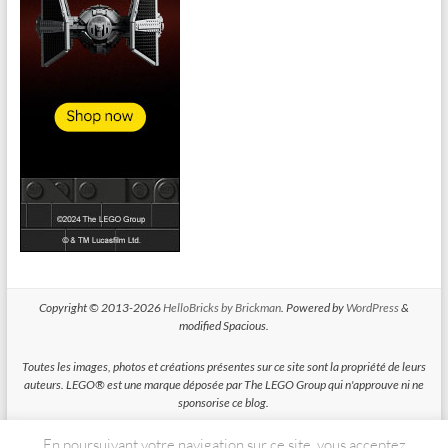
Copyright © 2013-2026
HelloBricks by Brickman
. Powered by
WordPress
&
modified Spacious.
Toutes les images, photos et créations présentes sur ce site sont la propriété de leurs
auteurs. LEGO® est une marque déposée par The LEGO Group qui n'approuve ni ne
sponsorise ce blog.
En poursuivant votre navigation sur ce site, vous acceptez
HelloBricks participe au Programme Partenaires d'Amazon EU, un programme