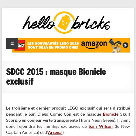
HelloBricks
Blog LEGO,
nouveaut�s
2022,
MOCs et
SDCC 2015 : masque Bionicle
reviews
exclusif
Le troisième et dernier produit LEGO exclusif qui sera distribué
pendant le San Diego Comic Con est ce masque
Bionicle
Skull
Scorpio en couleur verte transparente (Trans Neon Green).
Il vient
donc rejoindre les minifigs exclusives de
Sam Wilson
(le New
Captain America) et d’
Arsenal
)