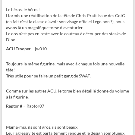
Le héros, le héros !
Hormis une réutilisation de la tête de Chris Pratt issue des GotG
(en fait c’est la classe d’avoir son visage officiel Lego non ?), nous
avons là un magnifique torse d’aventurier.
Le dos n’est pas en reste avec le couteau à découper des steaks de
Dino.
ACU Trooper
– jw010
Toujours la même figurine, mais avec à chaque fois une nouvelle
tête !
Très utile pour se faire un petit gang de SWAT.
Comme sur les autres ACU, le torse bien détaillé donne du volume
à la figurine.
Raptor #
– Raptor07
Mama-mia, ils sont gros, ils sont beaux.
Leur agressivité est parfaitement rendue et le design somptueux.