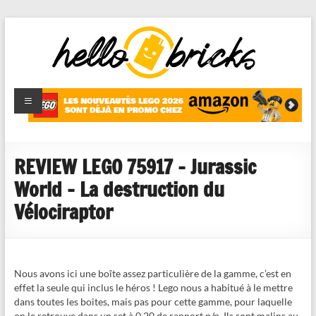
HelloBricks
Blog LEGO,
nouveaut�s
2022,
MOCs et
REVIEW LEGO 75917 – Jurassic
reviews
World – La destruction du
Vélociraptor
Nous avons ici une boîte assez particulière de la gamme, c’est en
effet la seule qui inclus le héros ! Lego nous a habitué à le mettre
dans toutes les boites, mais pas pour cette gamme, pour laquelle
on le retrouve dans un set à 0,20 de rapport p/p. Ils sont malins au