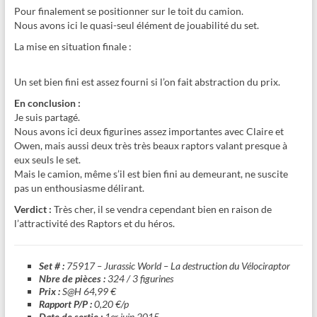
Pour finalement se positionner sur le toit du camion.
Nous avons ici le quasi-seul élément de jouabilité du set.
La mise en situation finale :
Un set bien fini est assez fourni si l’on fait abstraction du prix.
En conclusion :
Je suis partagé.
Nous avons ici deux figurines assez importantes avec Claire et
Owen, mais aussi deux très très beaux raptors valant presque à
eux seuls le set.
Mais le camion, même s’il est bien fini au demeurant, ne suscite
pas un enthousiasme délirant.
Verdict :
Très cher, il se vendra cependant bien en raison de
l’attractivité des Raptors et du héros.
Set # :
75917 – Jurassic World – La destruction du Vélociraptor
Nbre de pièces :
324 / 3 figurines
Prix :
S@H 64,99 €
Rapport P/P :
0,20 €/p
Date de sortie :
1er juin 2015