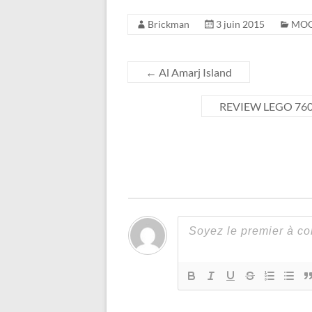
Brickman
3 juin 2015
MO
←
Al Amarj Island
REVIEW LEGO 76034