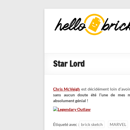
HelloBricks
Blog LEGO,
nouveaut�s
2022, MOCs
et reviews
Star Lord
Chris McVeigh
est décidément loin d’avoir
sans aucun doute été l’une de mes mei
absolument génial !
Étiqueté avec :
brick sketch
MARVEL