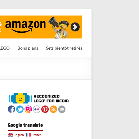
LEGO
Bons plans
Sets bientôt retirés
Google translate
French
English