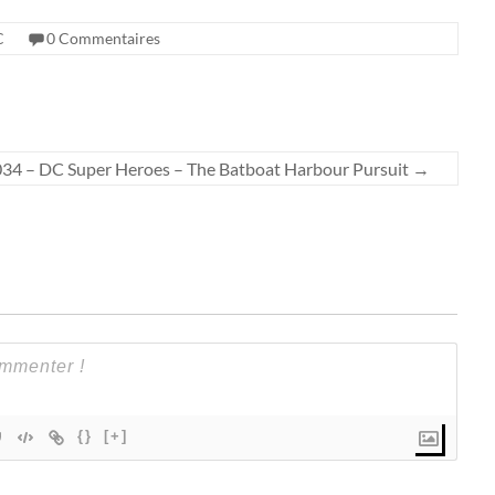
C
0 Commentaires
 – DC Super Heroes – The Batboat Harbour Pursuit
→
{}
[+]