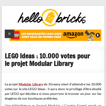
HelloBricks
Blog LEGO,
nouveaut�s
2022,
MOCs et
LEGO Ideas : 10.000 votes pour
reviews
le projet Modular Library
Le projet
Modular Library
de JGreeny vient d’atteindre les 10.000
votes sur le site LEGO Ideas : il aura donc le privilège d’être étudié
par LEGO qui décidera si nous pourrons le trouver un jour sur les
étagères de nos boutiques préférées.
Une bibliothèque au format Modular / Creator Expert serait un