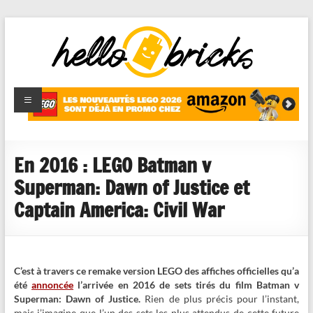
HelloBricks
Blog LEGO,
nouveaut�s
2022,
MOCs et
En 2016 : LEGO Batman v
reviews
Superman: Dawn of Justice et
Captain America: Civil War
C’est à travers ce remake version LEGO des affiches officielles qu’a
été
annoncée
l’arrivée en 2016 de sets tirés du film Batman v
Superman: Dawn of Justice.
Rien de plus précis pour l’instant,
mais j’imagine que l’un des sets les plus attendus de cette future