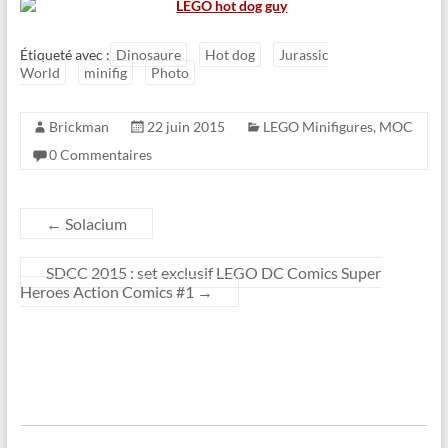
Étiqueté avec :
Dinosaure
Hot dog
Jurassic
World
minifig
Photo
Brickman
22 juin 2015
LEGO Minifigures
,
MOC
0 Commentaires
←
Solacium
SDCC 2015 : set exclusif LEGO DC Comics Super
Heroes Action Comics #1
→