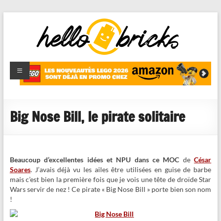
HelloBricks
Blog LEGO,
nouveaut�s
2022,
MOCs et
Big Nose Bill, le pirate solitaire
reviews
Beaucoup d’excellentes idées et NPU dans ce MOC
de
César
Soares
. J’avais déjà vu les ailes être utilisées en guise de barbe
mais c’est bien la première fois que je vois une tête de droïde Star
Wars servir de nez ! Ce pirate « Big Nose Bill » porte bien son nom
!