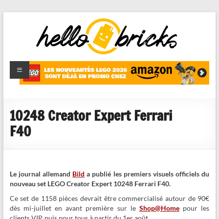
HelloBricks
Blog LEGO,
nouveaut�s
2022,
MOCs et
10248 Creator Expert Ferrari
reviews
F40
Le journal allemand
Bild
a publié les premiers visuels officiels du
nouveau set LEGO Creator Expert 10248 Ferrari F40.
Ce set de 1158 pièces devrait être commercialisé autour de 90€
dès mi-juillet en avant première sur le
Shop@Home
pour les
clients VIP, puis pour tous à partir du 1er août.