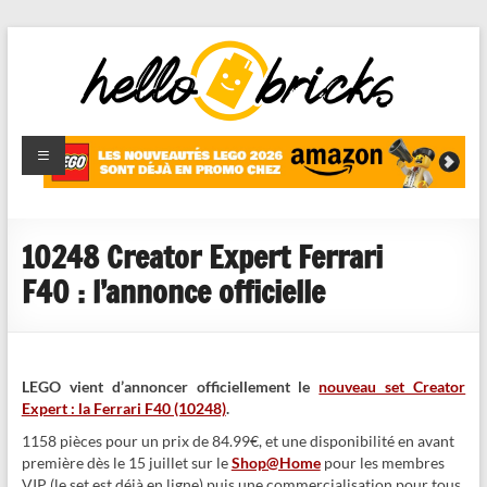
HelloBricks
Blog LEGO,
nouveaut�s
2022,
MOCs et
10248 Creator Expert Ferrari
reviews
F40 : l’annonce officielle
LEGO vient d’annoncer officiellement le
nouveau set Creator
Expert : la Ferrari F40 (10248)
.
1158 pièces pour un prix de 84.99€, et une disponibilité en avant
première dès le 15 juillet sur le
Shop@Home
pour les membres
VIP (le set est déjà en ligne) puis une commercialisation pour tous