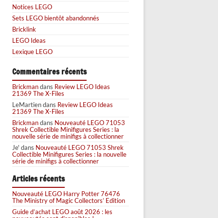
Notices LEGO
Sets LEGO bientôt abandonnés
Bricklink
LEGO Ideas
Lexique LEGO
Commentaires récents
Brickman
dans
Review LEGO Ideas
21369 The X-Files
LeMartien
dans
Review LEGO Ideas
21369 The X-Files
Brickman
dans
Nouveauté LEGO 71053
Shrek Collectible Minifigures Series : la
nouvelle série de minifigs à collectionner
Je'
dans
Nouveauté LEGO 71053 Shrek
Collectible Minifigures Series : la nouvelle
série de minifigs à collectionner
Articles récents
Nouveauté LEGO Harry Potter 76476
The Ministry of Magic Collectors’ Edition
Guide d’achat LEGO août 2026 : les