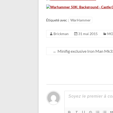
Étiqueté avec :
WarHammer
Brickman
31 mai 2015
MO
←
Minifig exclusive Iron Man Mk3