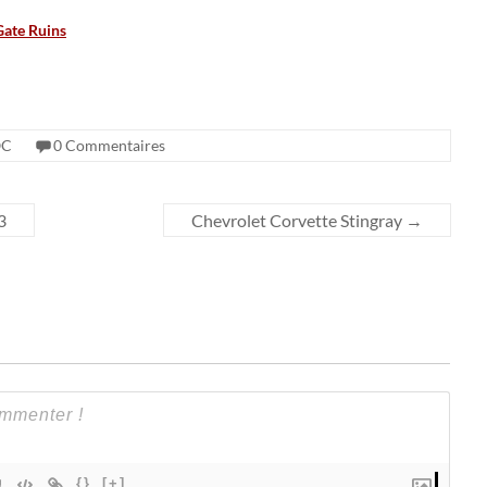
C
0 Commentaires
3
Chevrolet Corvette Stingray
→
{}
[+]