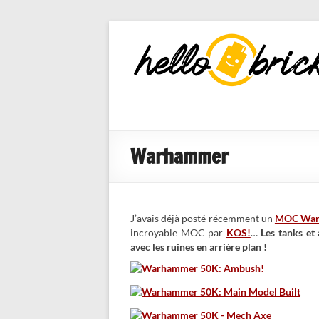
HelloBricks
Blog LEGO,
nouveaut�s
2022, MOCs
et reviews
Warhammer
J’avais déjà posté récemment un
MOC War
incroyable MOC par
KOS!
…
Les tanks et
avec les ruines en arrière plan !