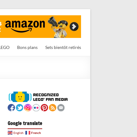
LEGO
Bons plans
Sets bientôt retirés
Google translate
French
English