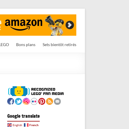
LEGO
Bons plans
Sets bientôt retirés
Google translate
French
English