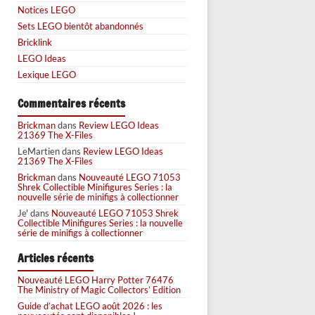
Notices LEGO
Sets LEGO bientôt abandonnés
Bricklink
LEGO Ideas
Lexique LEGO
Commentaires récents
Brickman
dans
Review LEGO Ideas
21369 The X-Files
LeMartien
dans
Review LEGO Ideas
21369 The X-Files
Brickman
dans
Nouveauté LEGO 71053
Shrek Collectible Minifigures Series : la
nouvelle série de minifigs à collectionner
Je'
dans
Nouveauté LEGO 71053 Shrek
Collectible Minifigures Series : la nouvelle
série de minifigs à collectionner
Articles récents
Nouveauté LEGO Harry Potter 76476
The Ministry of Magic Collectors’ Edition
Guide d’achat LEGO août 2026 : les