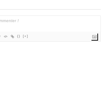
{}
[+]