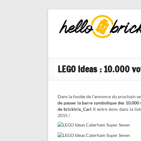
HelloBricks
Blog LEGO,
nouveaut�s
2022, MOCs
et reviews
LEGO Ideas : 10.000 v
Dans la foulée de l’annonce du prochain s
de passer la barre symbolique des 10.000 
de bricktrix_Carl
. Il entre donc dans la li
2015 !