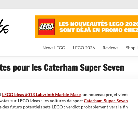
News LEGO
LEGO 2026
Reviews
Shop 
otes pour les Caterham Super Seven
et
LEGO Ideas #013
Labyrinth Marble Maze
,
un nouveau projet vient
votes sur LEGO Ideas : les voitures de sport
Caterham Super Seven
ste des futurs potentiels sets LEGO : verdict probablement vers la fin