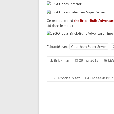
Ce projet rejoint
the Brick-Built Adventur
tôt dans le mois :
Étiqueté avec :
Caterham Super Seven
Brickman
28 mai 2015
LEG
←
Prochain set LEGO Ideas #013 :