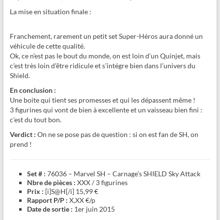
La mise en situation finale :
Franchement, rarement un petit set Super-Héros aura donné un
véhicule de cette qualité.
Ok, ce n’est pas le bout du monde, on est loin d’un Quinjet, mais
c’est très loin d’être ridicule et s’intégre bien dans l’univers du
Shield.
En conclusion :
Une boite qui tient ses promesses et qui les dépassent même !
3 figurines qui vont de bien à excellente et un vaisseau bien fini :
c’est du tout bon.
Verdict :
On ne se pose pas de question : si on est fan de SH, on
prend !
Set # :
76036 – Marvel SH – Carnage’s SHIELD Sky Attack
Nbre de pièces :
XXX / 3 figurines
Prix :
[i]S@H[/i] 15,99 €
Rapport P/P :
X,XX €/p
Date de sortie :
1er juin 2015