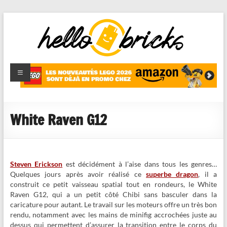
HelloBricks
Blog LEGO,
nouveaut�s
2022,
MOCs et
White Raven G12
reviews
Steven Erickson
est décidément à l’aise dans tous les genres…
Quelques jours après avoir réalisé ce
superbe dragon
, il a
construit ce petit vaisseau spatial tout en rondeurs, le White
Raven G12, qui a un petit côté Chibi sans basculer dans la
caricature pour autant. Le travail sur les moteurs offre un très bon
rendu, notamment avec les mains de minifig accrochées juste au
dessus qui permettent d’assurer la transition entre le corps du