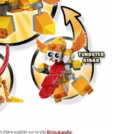
t d’être publiés sur le site
BrincaLandia
: