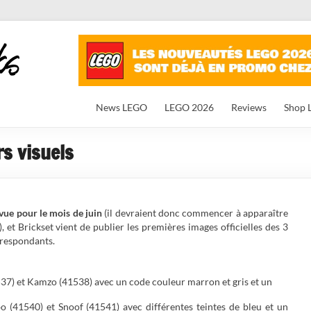
News LEGO
LEGO 2026
Reviews
Shop 
rs visuels
évue pour le mois de juin
(il devraient donc commencer à apparaître
 et Brickset vient de publier les premières images officielles des 3
rrespondants.
537) et Kamzo (41538) avec un code couleur marron et gris et un
o (41540) et Snoof (41541) avec différentes teintes de bleu et un