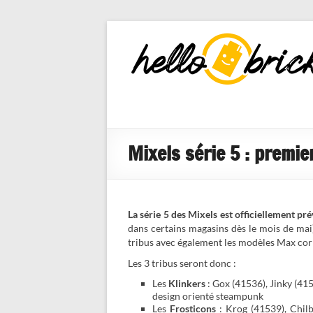
HelloBricks
Blog LEGO,
nouveaut�s
2022, MOCs
et reviews
Mixels série 5 : premie
La série 5 des Mixels est officiellement pr
dans certains magasins dès le mois de mai),
tribus avec également les modèles Max co
Les 3 tribus seront donc :
Les
Klinkers
: Gox (41536), Jinky (41
design orienté steampunk
Les
Frosticons
: Krog (41539), Chilb