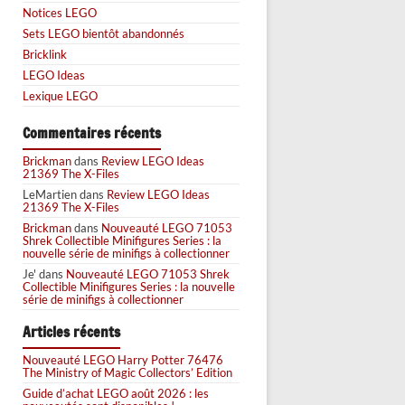
Notices LEGO
Sets LEGO bientôt abandonnés
Bricklink
LEGO Ideas
Lexique LEGO
Commentaires récents
Brickman
dans
Review LEGO Ideas
21369 The X-Files
LeMartien
dans
Review LEGO Ideas
21369 The X-Files
Brickman
dans
Nouveauté LEGO 71053
Shrek Collectible Minifigures Series : la
nouvelle série de minifigs à collectionner
Je'
dans
Nouveauté LEGO 71053 Shrek
Collectible Minifigures Series : la nouvelle
série de minifigs à collectionner
Articles récents
Nouveauté LEGO Harry Potter 76476
The Ministry of Magic Collectors’ Edition
Guide d’achat LEGO août 2026 : les