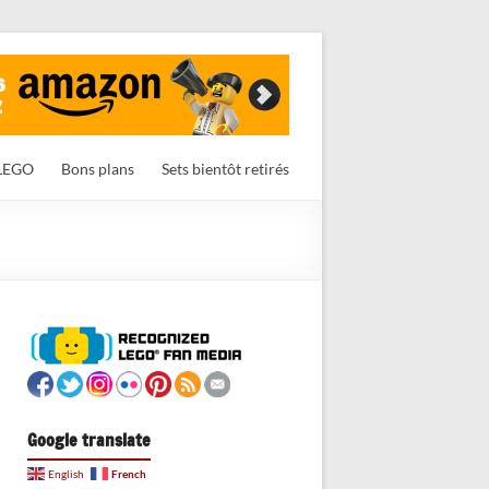
LEGO
Bons plans
Sets bientôt retirés
Google translate
French
English