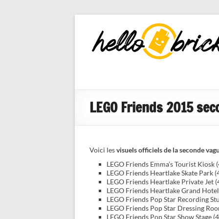
HelloBricks
Blog LEGO,
nouveaut�s
2022, MOCs
et reviews
LEGO Friends 2015 secon
Voici les
visuels officiels de la seconde va
LEGO Friends Emma’s Tourist Kiosk 
LEGO Friends Heartlake Skate Park (
LEGO Friends Heartlake Private Jet 
LEGO Friends Heartlake Grand Hotel
LEGO Friends Pop Star Recording St
LEGO Friends Pop Star Dressing Ro
LEGO Friends Pop Star Show Stage (