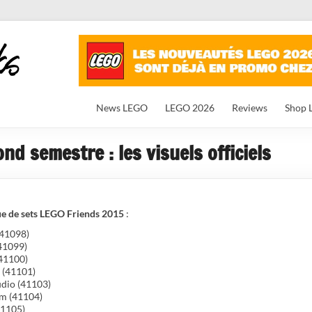
News LEGO
LEGO 2026
Reviews
Shop 
d semestre : les visuels officiels
gue de sets LEGO Friends 2015
:
(41098)
41099)
(41100)
 (41101)
udio (41103)
om (41104)
41105)