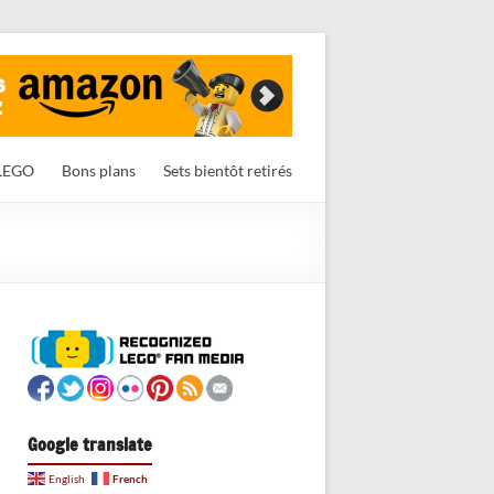
LEGO
Bons plans
Sets bientôt retirés
Google translate
French
English