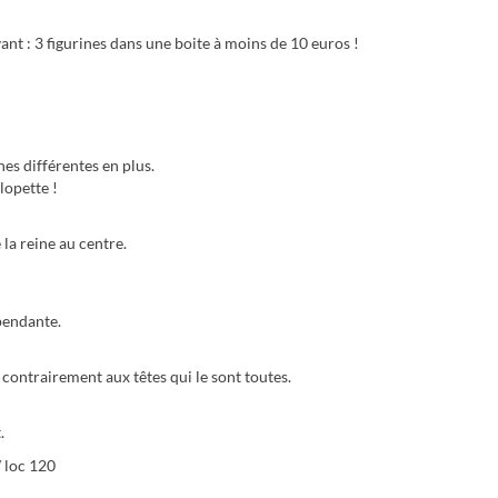
nt : 3 figurines dans une boite à moins de 10 euros !
ines différentes en plus.
lopette !
la reine au centre.
 pendante.
 contrairement aux têtes qui le sont toutes.
.
/ loc 120