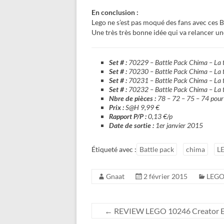
En conclusion :
Lego ne s’est pas moqué des fans avec ces 
Une très très bonne idée qui va relancer u
Set # :
70229 – Battle Pack Chima – La t
Set # :
70230 – Battle Pack Chima – La tr
Set # :
70231 – Battle Pack Chima – La t
Set # :
70232 – Battle Pack Chima – La tr
Nbre de pièces :
78 – 72 – 75 – 74 pour 
Prix :
S@H 9,99 €
Rapport P/P :
0,13 €/p
Date de sortie :
1er janvier 2015
Étiqueté avec :
Battle pack
chima
L
Gnaat
2 février 2015
LEGO
←
REVIEW LEGO 10246 Creator Exp