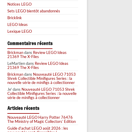
Notices LEGO
Sets LEGO bientôt abandonnés
Bricklink
LEGO Ideas
Lexique LEGO
Commentaires récents
Brickman
dans
Review LEGO Ideas
21369 The X-Files
LeMartien
dans
Review LEGO Ideas
21369 The X-Files
Brickman
dans
Nouveauté LEGO 71053
Shrek Collectible Minifigures Series : la
nouvelle série de minifigs à collectionner
Je'
dans
Nouveauté LEGO 71053 Shrek
Collectible Minifigures Series : la nouvelle
série de minifigs à collectionner
Articles récents
Nouveauté LEGO Harry Potter 76476
The Ministry of Magic Collectors’ Edition
Guide d’achat LEGO août 2026 : les