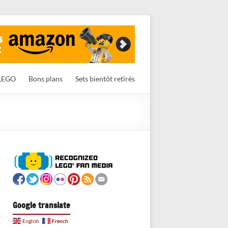
LEGO
Bons plans
Sets bientôt retirés
Google translate
French
English