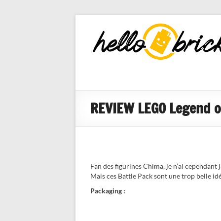
HelloBricks
Blog LEGO,
nouveaut�s
2022, MOCs
et reviews
REVIEW LEGO Legend of
Fan des figurines Chima, je n’ai cependant 
Mais ces Battle Pack sont une trop belle id
Packaging :