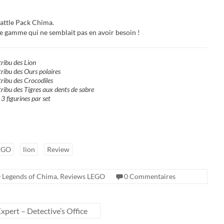
Battle Pack Chima.
ne gamme qui ne semblait pas en avoir besoin !
ribu des Lion
ibu des Ours polaires
ribu des Crocodiles
ibu des Tigres aux dents de sabre
3 figurines par set
EGO
lion
Review
 Legends of Chima
,
Reviews LEGO
0 Commentaires
ert – Detective’s Office