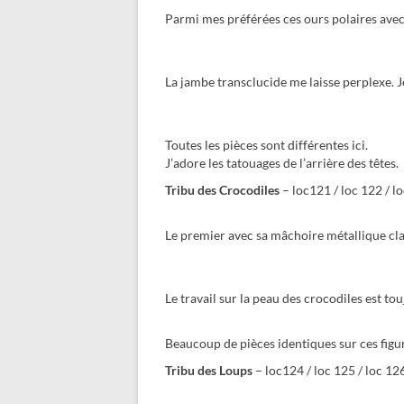
Parmi mes préférées ces ours polaires avec 
La jambe transclucide me laisse perplexe. Je
Toutes les pièces sont différentes ici.
J’adore les tatouages de l’arrière des têtes.
Tribu des Crocodiles
– loc121 / loc 122 / l
Le premier avec sa mâchoire métallique cl
Le travail sur la peau des crocodiles est tou
Beaucoup de pièces identiques sur ces fig
Tribu des Loups
– loc124 / loc 125 / loc 12