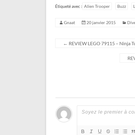
Étiqueté avec :
Alien Trooper
Buzz
Gnaat
20 janvier 2015
Div
←
REVIEW LEGO 79115 – Ninja Tur
REV