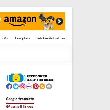
LEGO
Bons plans
Sets bientôt retirés
Google translate
French
English