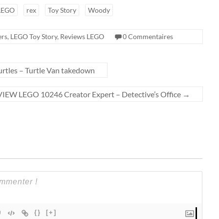
LEGO
rex
Toy Story
Woody
ers
,
LEGO Toy Story
,
Reviews LEGO
0 Commentaires
tles – Turtle Van takedown
IEW LEGO 10246 Creator Expert – Detective’s Office
→
{}
[+]