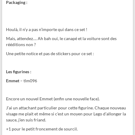
Packaging :
Houlà, il n’y a pas n’importe qui dans ce set !
Mais, attendez…. Ah bah oui, le canapé et la voiture sont des
rééditions non ?
Une petite notice et pas de stickers pour ce set :
Les figurines :
Emmet
– tlm096
Encore un nouvel Emmet (enfin une nouvelle face).
J’ai un attachant particulier pour cette figurine. Chaque nouveau
visage me plait et même si c’est un moyen pour Lego d’allonger la
sauce, j’en suis friand.
+1 pour le petit froncement de sourcil.