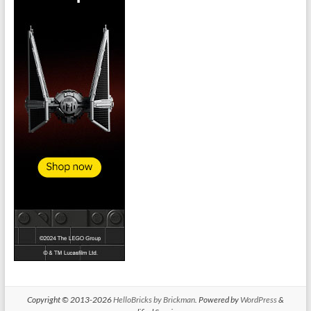
Copyright © 2013-2026
HelloBricks by Brickman
. Powered by
WordPress
&