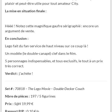
plaisir et peut-être utile pour tout amateur City.
La mise en situation finale :
Hééé ! Notez cette magnifique gaufre sérigraphié : encore un
argument de vente.
En conclusion :
Lego fait du fan-service de haut niveau sur ce coup là !
Un modèle (le double-canapé) clef dans le film.
5 personnages indispensables, et tous exclusifs, le tout à un prix
très correct.
Verdict :
j’achète !
Set # :
70818 – The Lego Movie – Double-Decker Couch
Nbre de pièces :
197 / 5 figurines
Prix :
S@H
19,99 €
Rapport P/P :
0,10 €/p