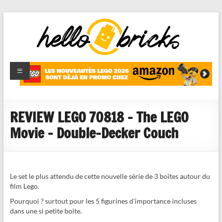
HelloBricks
Blog LEGO,
nouveaut�s
2022,
MOCs et
REVIEW LEGO 70818 – The LEGO
reviews
Movie – Double-Decker Couch
Le set le plus attendu de cette nouvelle série de 3 boites autour du
film Lego.
Pourquoi ? surtout pour les 5 figurines d’importance incluses
dans une si petite boite.