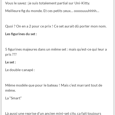
Vous le savez : je suis totalement partial sur Uni-Kitty.
Meilleure fig du monde. Et ces petits yeux… oooouuuhhhh…
Quoi ? On en a 2 pour ce prix ! Ce set aurait dû porter mon nom.
Les figurines du set :
5 figurines majeures dans un même set : mais qu’est-ce qui leur a
pris ???
Le set :
Le double-canapé :
Même modèle que pour le bateau ! Mais c’est marrant tout de
même.
La “Smart”
Là aussi une reprise d’un ancien mini-set city, ça fait toujours