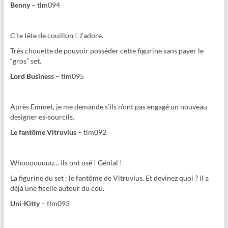
Benny
– tlm094
C’te tête de couillon ! J’adore.
Très chouette de pouvoir posséder cette figurine sans payer le
“gros” set.
Lord Business
– tlm095
Après Emmet, je me demande s’ils n’ont pas engagé un nouveau
designer es-sourcils.
Le fantôme Vitruvius
– tlm092
Whoooouuuu… ils ont osé ! Génial !
La figurine du set : le fantôme de Vitruvius. Et devinez quoi ? il a
déjà une ficelle autour du cou.
Uni-Kitty
– tlm093