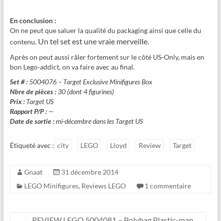
En conclusion :
On ne peut que saluer la qualité du packaging ainsi que celle du
Un tel set est une vraie merveille.
contenu.
Après on peut aussi râler fortement sur le côté US-Only, mais en
bon Lego-addict, on va faire avec au final.
Set # :
5004076 – Target Exclusive Minifigures Box
Nbre de pièces :
30 (dont 4 figurines)
Prix :
Target US
Rapport P/P :
—
Date de sortie :
mi-décembre dans les Target US
Étiqueté avec :
city
LEGO
Lloyd
Review
Target
Gnaat
31 décembre 2014
LEGO Minifigures
,
Reviews LEGO
1 commentaire
←
REVIEW LEGO 5004081 – Polybag Plastic-man