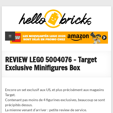
HelloBricks
Blog LEGO,
nouveaut�s
2022,
MOCs et
REVIEW LEGO 5004076 – Target
reviews
Exclusive Minifigures Box
Encore un set exclusif aux US, et plus précisément aux magasins
Target.
Contenant pas moins de 4 figurines exclusives, beaucoup se sont
précipités dessus.
La mienne venant d’arriver : petite review de service.