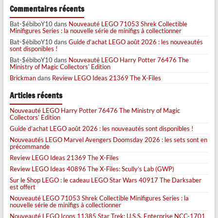
Commentaires récents
Bat-$ébiboY10
dans
Nouveauté LEGO 71053 Shrek Collectible
Minifigures Series : la nouvelle série de minifigs à collectionner
Bat-$ébiboY10
dans
Guide d’achat LEGO août 2026 : les nouveautés
sont disponibles !
Bat-$ébiboY10
dans
Nouveauté LEGO Harry Potter 76476 The
Ministry of Magic Collectors’ Edition
Brickman
dans
Review LEGO Ideas 21369 The X-Files
Articles récents
Nouveauté LEGO Harry Potter 76476 The Ministry of Magic
Collectors’ Edition
Guide d’achat LEGO août 2026 : les nouveautés sont disponibles !
Nouveautés LEGO Marvel Avengers Doomsday 2026 : les sets sont en
précommande
Review LEGO Ideas 21369 The X-Files
Review LEGO Ideas 40896 The X-Files: Scully’s Lab (GWP)
Sur le Shop LEGO : le cadeau LEGO Star Wars 40917 The Darksaber
est offert
Nouveauté LEGO 71053 Shrek Collectible Minifigures Series : la
nouvelle série de minifigs à collectionner
Nouveauté LEGO Icons 11385 Star Trek: U.S.S. Enterprise NCC-1701