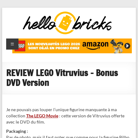
HelloBricks
Blog LEGO,
nouveaut�s
2022,
MOCs et
REVIEW LEGO Vitruvius – Bonus
reviews
DVD Version
Je ne pouvais pas louper l’unique figurine manquante à ma
collection
The LEGO Movie
: cette version de Vitruvius offerte
avec le DVD du film.
Packaging :
Pas de photo, mais il faut noter que comme pour la figurine Bilbo